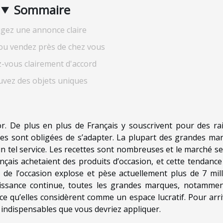
Sommaire
igez une annonce claire
ou vendez près de chez vous
-vous clairement d'accord
vez des objets uniques
or. De plus en plus de Français y souscrivent pour des ra
es sont obligées de s’adapter. La plupart des grandes ma
un tel service. Les recettes sont nombreuses et le marché s
rançais achetaient des produits d’occasion, et cette tendance
de l’occasion explose et pèse actuellement plus de 7 mill
roissance continue, toutes les grandes marques, notammen
e qu’elles considèrent comme un espace lucratif. Pour arri
 indispensables que vous devriez appliquer.