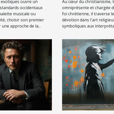
Au cœur du christianisme, 
 exotiques ouvre un
omniprésente et chargée de 
 standards occidentaux
foi chrétienne, il traverse 
 palette musicale ou
dévotion dans l'art religie
té, choisir son premier
symboliques aux interprétat
une approche de la...