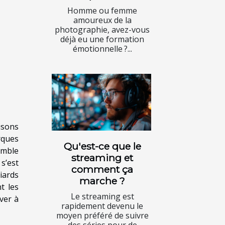
Homme ou femme
amoureux de la
photographie, avez-vous
déjà eu une formation
émotionnelle ?...
isons
rques
Qu'est-ce que le
emble
streaming et
 s’est
comment ça
iards
marche ?
t les
Le streaming est
ver à
rapidement devenu le
moyen préféré de suivre
des séries pour de