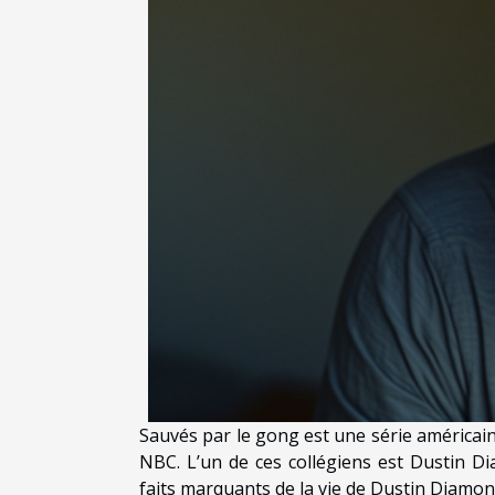
Sauvés par le gong est une série américaine
NBC. L’un de ces collégiens est Dustin Di
faits marquants de la vie de Dustin Diamond