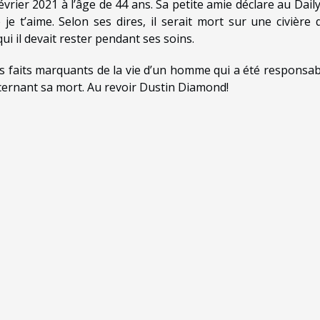
évrier 2021 à l’âge de 44 ans. Sa petite amie déclare au Dail
je t’aime. Selon ses dires, il serait mort sur une civière q
ui il devait rester pendant ses soins.
ns faits marquants de la vie d’un homme qui a été responsab
cernant sa mort. Au revoir Dustin Diamond!