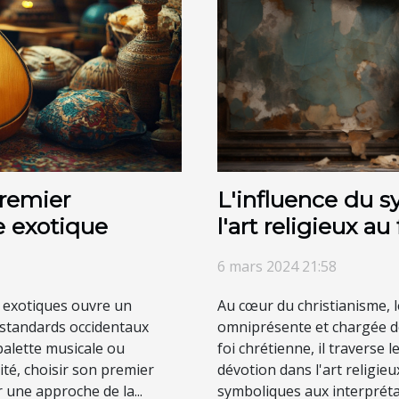
L'influence du s
remier
l'art religieux au 
 exotique
6 mars 2024 21:58
Au cœur du christianisme, 
 exotiques ouvre un
omniprésente et chargée de 
 standards occidentaux
foi chrétienne, il traverse 
 palette musicale ou
dévotion dans l'art religie
té, choisir son premier
symboliques aux interprétat
une approche de la...