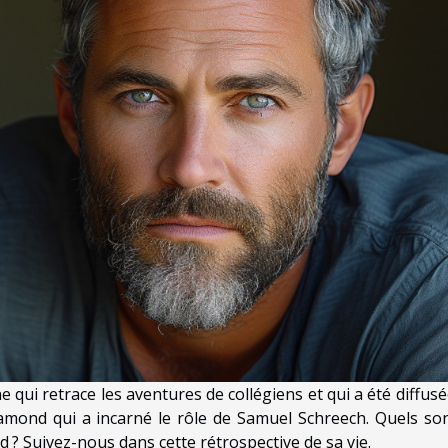
 qui retrace les aventures de collégiens et qui a été diffusé
amond qui a incarné le rôle de Samuel Schreech. Quels son
 ? Suivez-nous dans cette rétrospective de sa vie.