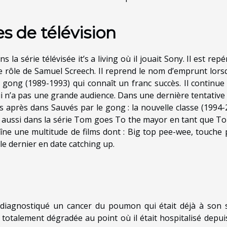
s de télévision
a série télévisée it’s a living où il jouait Sony. Il est rep
le rôle de Samuel Screech. Il reprend le nom d’emprunt lors
e gong (1989-1993) qui connaît un franc succès. Il continue
ui n’a pas une grande audience. Dans une dernière tentative
es après dans Sauvés par le gong : la nouvelle classe (1994-
aît aussi dans la série Tom goes To the mayor en tant que To
aîne une multitude de films dont : Big top pee-wee, touche 
le dernier en date catching up.
té diagnostiqué un cancer du poumon qui était déjà à son 
 totalement dégradée au point où il était hospitalisé depuis