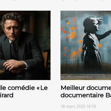
lle comédie « Le
Meilleur documen
irard
documentaire B
18 mars 2023 16:18