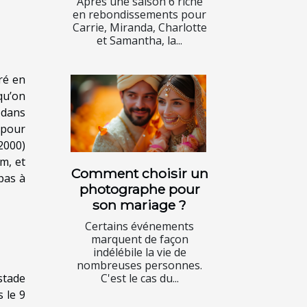
Après une saison 6 riche
en rebondissements pour
Carrie, Miranda, Charlotte
et Samantha, la...
éré en
qu’on
 dans
 pour
2000)
m, et
Comment choisir un
pas à
photographe pour
son mariage ?
Certains événements
marquent de façon
indélébile la vie de
nombreuses personnes.
stade
C'est le cas du...
 le 9